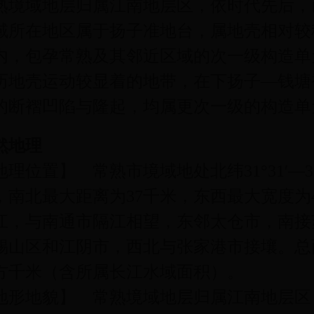
熟境域地层归属江南地层区，依时代先后，
域所在地区属于扬子准地台，属地壳相对较
内，包孕常熟及其邻近区域的次一级构造单
历地壳运动较显着的地带，在下扬子—钱塘
的断褶凹陷与隆起，均属更次一级的构造单
然地理
理位置】 常熟市境域地处北纬31°31′—31°50
，南北最大距离为37千米，东西最大宽度为
江，与南通市隔江相望，东邻太仓市，南接
锡山区和江阴市，西北与张家港市接壤。总面积1
方千米（含所属长江水域面积）。
地形地貌】 常熟境域地层归属江南地层区