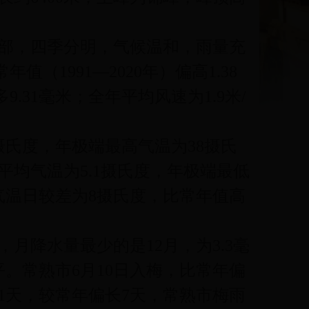
部，四季分明，气候温和，雨量充
值（1991—2020年）偏高1.38
9.31毫米；全年平均风速为1.9米/
1摄氏度，年极端最高气温为38摄氏
平均气温为5.1摄氏度，年极端最低
气温日较差为8摄氏度，比常年值高
，月降水量最少的是12月，为3.3毫
平。常熟市6月10日入梅，比常年偏
31天，较常年偏长7天，常熟市梅雨