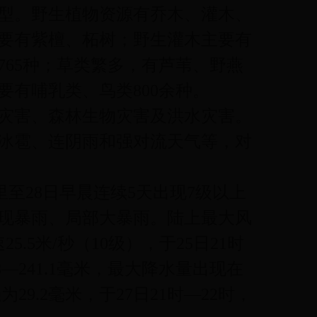
型。野生植物资源有乔木、灌木、
主要有紫檀、柘树；野生灌木主要有
65种；草类繁多，有芦苇、野燕
要有哺乳类、鸟类800余种。
质灾害、森林生物灾害及洪水灾害。
冰雹、连阴雨和强对流天气等，对
里至28日早晨连续5天出现7级以上
日出现暴雨、局部大暴雨。陆上最大风
.5米/秒（10级），于25日21时
8—241.1毫米，最大降水量出现在
29.2毫米，于27日21时—22时，