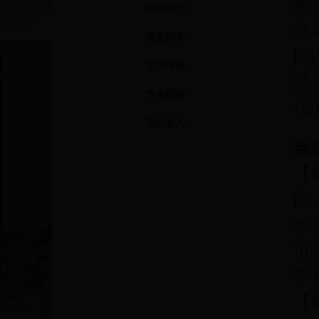
常
城市概况
境
历史沿革
围
史话传说
经
节令民俗
代
历史名人
自
【地
间
长
市
平
【