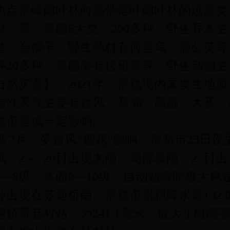
热点常绿阔叶林向温带落叶阔叶林的过渡类
材、草、蕈菌5大类、200多种；野生乔木
楂、金樱子；野生药材有何首乌、蒲公英等7
等20多种；蕈菌类有松树蕈等。野生动物主
自然灾害】 2021年，常熟境内未发生地
害性天气主要有台风、寒潮、高温、大雾、
熟市造成一定影响。
风 7月，受台风“烟花”影响，常熟市23日夜
风；25—26日出现大雨、局部暴雨，27
7—8级，水面9—10级，自动站瞬时极大风速25
7分出现在苏通桥南。常熟市累积降水量132.
塘镇蒋巷村站，为241.1毫米；最大小时雨强为