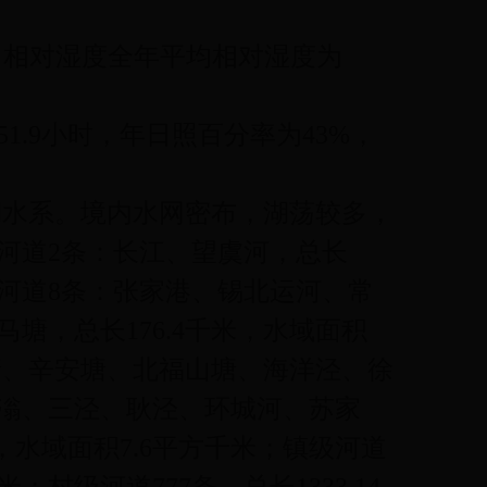
秒。相对湿度全年平均相对湿度为
51.9小时，年日照百分率为43%，
湖水系。境内水网密布，湖荡较多，
性河道2条：长江、望虞河，总长
区域性河道8条：张家港、锡北运河、常
塘，总长176.4千米，水域面积
民塘、辛安塘、北福山塘、海洋泾、徐
滃、三泾、耿泾、环城河、苏家
，水域面积7.6平方千米；镇级河道