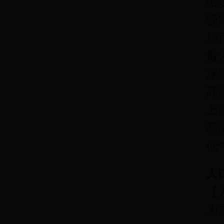
出
强
1
最
冰
高
上
寒
低
人
【
为