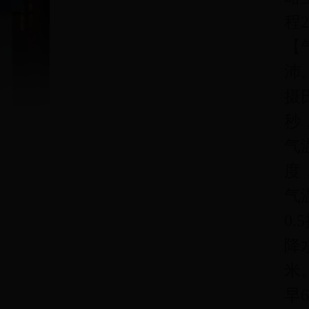
程2
【
沛
摄
秒
气
度
气
0.
降
米
早