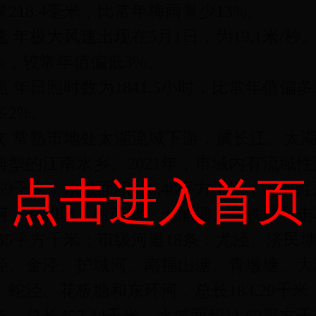
量218.4毫米，比常年梅雨量少13%。
速 年极大风速出现在5月1日，为19.1米/
3%，较常年值偏低3%。
照 年日照时数为1841.5小时，比常年值偏多
多2%。
文 常熟市地处太湖流域下游，属长江、太
典型的江南水乡。2021年，市域内有流域
点击进入首页
2.69千米，水域面积110.48平方千米；
河、元和塘、白茆塘、七浦塘、盐铁塘和走马
1.35平方千米；市级河道18条：尤泾、济
泾、金泾、护城河、南福山塘、青墩塘、大
、蛇泾、花板塘和东环河，总长183.29千米