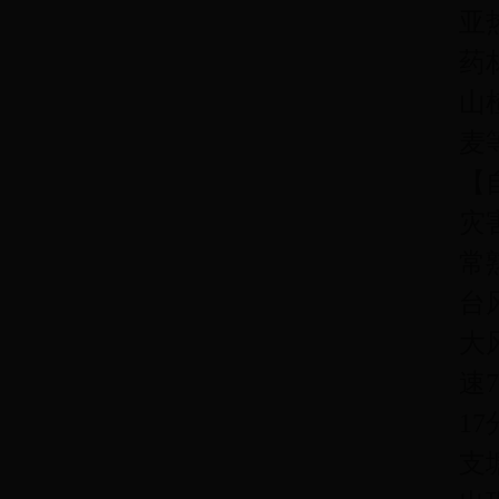
亚
药
山
麦
【
灾
常
台
大
速
1
支