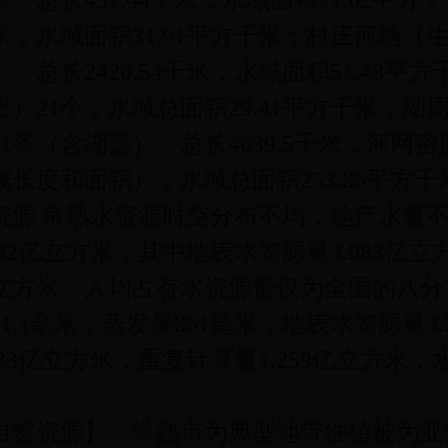
条，总长457.44千米，水域面积11.62平方千
米，水域面积31.91平方千米；村庄河塘（生
），总长2426.54千米，水域面积51.48平
上）21个，水域总面积29.41平方千米，湖周
341条（含湖荡），总长4639.5千米，河网
属长度和面积），水域总面积253.86平方千
资源 常熟水资源时空分布不均，地产水量
.532亿立方米，其中地表水资源量3.983亿
立方米，人均占有水资源量仅为全国的八分之
061.1毫米，蒸发量861毫米，地表水资源量
.933亿立方米，重复计算量1.259亿立方米
。
自然资源】 常熟市为典型地带性植被为亚