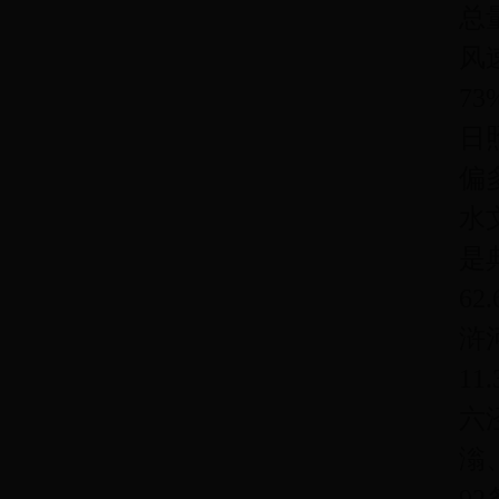
总
风
7
日
偏
水
是
6
浒
1
六
滃