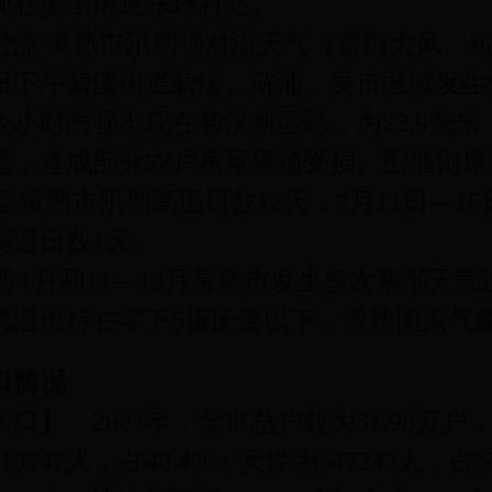
现在虞山街道东环村站。
对流 常熟市汛期强对流天气（雷雨大风、
5日下午碧溪街道碧溪、浒浦、吴市区域发
大小时雨强出现在碧溪新区站，为22.9毫米
雹，造成部分农户房屋屋顶受损、围墙倒塌
温 常熟市汛期高温日数12天，7月11日—1
高温日数1天。
潮 1月和11—12月常熟市发生多次寒潮天气
气温维持在零下5摄氏度以下，常熟国家气
口简况
人口】 2021年，全市总户数为31.98万户
513747人，占48.4%；女性为547247人