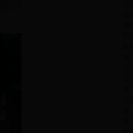
生
在
塘
育
常
域
其
江
倾
几
原
等
略