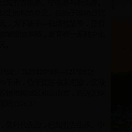
已知有古生界、中生界与新生界。
稳定的构造单元。在扬子准地台范
元，为下扬子—钱塘褶皱带，是曾
褶皱带的东部，发育有一系列中生
元。
′、东经120°33′—121°03′之
49千米，位于江苏省东南部，北濒
苏州市相城区和昆山市，西连无锡
276.32
，依时代先后，已知有古生界、中