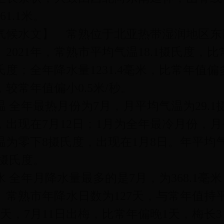
61.1米。
气候水文】 常熟位于北亚热带湿润地区东
。2021年，常熟市平均气温18.1摄氏度，比常年
氏度；全年降水量1231.4毫米，比常年值偏多
，较常年值偏小0.5米/秒。
温 全年最热月份为7月，月平均气温为29.
，出现在7月12日；1月为全年最冷月份，月
温为零下8摄氏度，出现在1月8日。年平均
5摄氏度。
水 全年月降水量最多的是7月，为368.1毫米
。常熟市年降水日数为127天，与常年值持
6天，7月11日出梅，比常年偏晚1天，梅长