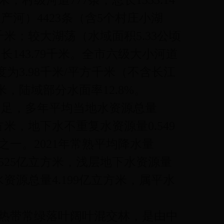
米；村级河道777条，总长1333.14
产河）4423条（含5个村庄小湖
方千米；较大湖荡（水域面积5.33公顷
长143.79千米。全市六级大小河道
密度为3.98千米/平方千米（不含长江
米，陆域部分水面率12.8%。
不足，多年平均当地水资源总量
立方米，地下水不重复水资源量0.549
一。2021年常熟平均降水量
3.525亿立方米，浅层地下水资源量
，水资源总量4.199亿立方米，属平水
热带常绿落叶阔叶混交林，是由中