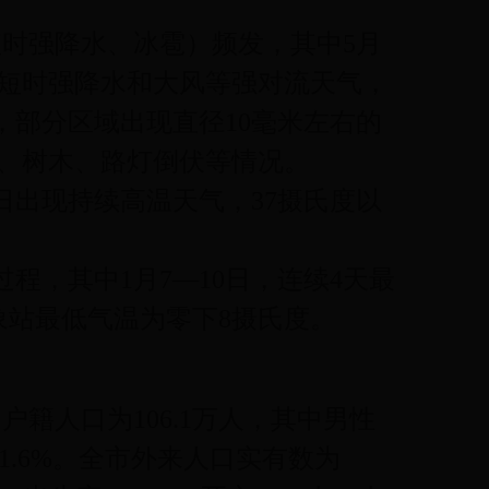
短时强降水、冰雹）频发，其中5月
生短时强降水和大风等强对流天气，
，部分区域出现直径10毫米左右的
、树木、路灯倒伏等情况。
5日出现持续高温天气，37摄氏度以
过程，其中1月7—10日，连续4天最
象站最低气温为零下8摄氏度。
，户籍人口为106.1万人，其中男性
，占51.6%。全市外来人口实有数为