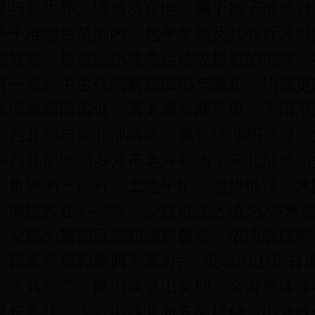
界与新生界。境域所在地区属于扬子准地台
扬子准地台范围内，包孕常熟及其邻近区域
褶皱带，是曾经历地壳运动较显着的地带，
有一系列中生代的断褶凹陷与隆起，均属更
熟境域南部偏低，属太湖水网平原，为阳澄
；西北部与东北部略高，属长江冲积平原，
中西北部地面多分布老冲积物，东北部地面
三角洲的一部分，土地平旷，地势低洼，水
，海拔多在3—7米，少数低洼区域为2.5米
乎全部为第四系沉积物所覆盖。依地表结构
、昆承平原和虞西平原3片。境域内山丘有
，依其形态，虞山属低山类型，余者形体矮
呈长条状，大致由西北向东南延伸，山脊线长