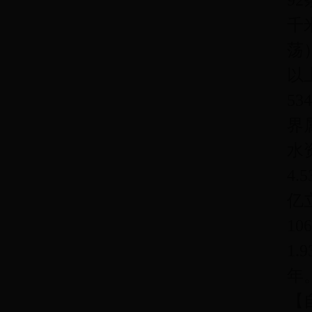
92
千
荡
以
5
界
水
4
亿
1
1
年
【