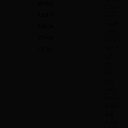
城市概况
▪
曹大铁
历史沿革
▪
蔡树德
▪
鲍志椿
史话传说
▪
汪元亨
节令民俗
▪
朱文铭
▪
薛惠民
历史名人
▪
妙声
▪
王珪
▪
常建
▪
巫贤
▪
章申
▪
翁瘦苍
▪
胡秉方
▪
扬帆
▪
樊庆笙